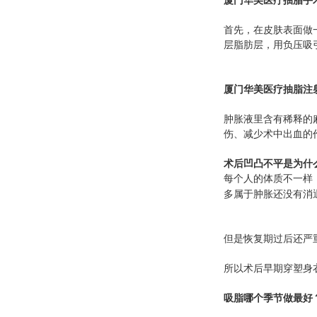
厦门华美医疗抽脂
手
首先，在皮肤表面做
层脂肪层，用负压吸
厦门华美医疗抽脂
注
肿胀液里含有稀释的
伤、减少术中出血的
术后凹凸不平是为什
每个人的体质不一样
多属于肿胀还没有消
但是恢复期过后还严
所以术后早期穿塑身
吸脂哪个季节做最好