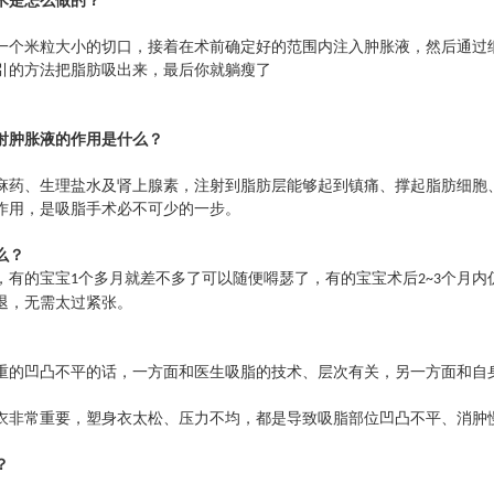
术是怎么做的？
一个米粒大小的切口，
接着在术前确定好的范围内注入肿胀液，然后通过
引的方法把脂肪吸出来，最后你就躺瘦了
射肿胀液的作用是什么？
麻药、生理盐水及肾上腺素，注射到脂肪层能够起到镇痛、撑起脂肪细胞
作用，是吸脂手术必不可少的一步。
么？
，有的宝宝
个多月就差不多了可以随便嘚瑟了，有的宝宝术后
个月内
1
2~3
退，无需太过紧张。
重的凹凸不平的话，一方面和医生吸脂的技术、层次有关，另一方面和自
衣非常重要，塑身衣太松、压力不均，都是导致吸脂部位凹凸不平、消肿
？