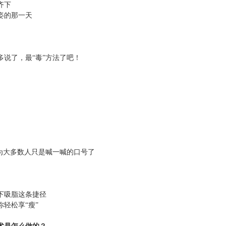
齐下
姿的那一天
多说了，最
“毒”方法了吧！
成为大多数人只是喊一喊的口号了
下吸脂这条捷径
你轻松享
“瘦”