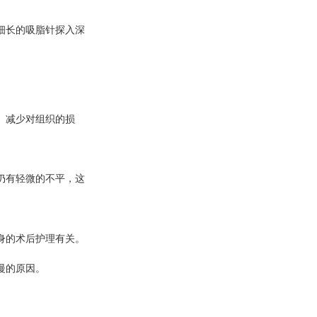
细长的吸脂针探入深
、减少对组织的损
仍有轻微的不平，这
身的术后护理有关。
慢的原因。