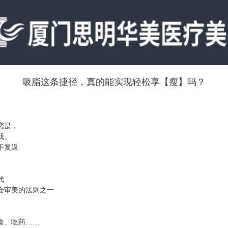
吸脂这条捷径，真的能实现轻松享【瘦】吗？
恋是，
我。
不复返
代
会审美的法则之一
食、吃药
……